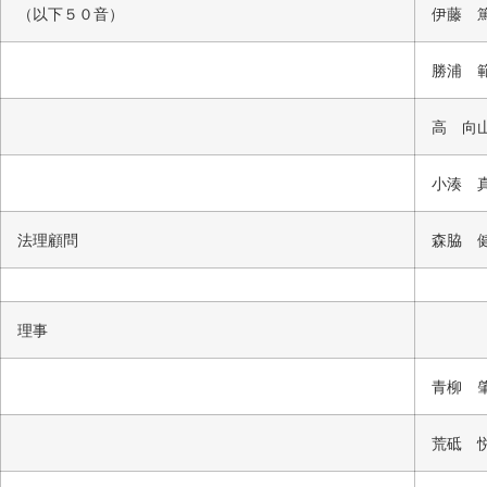
（以下５０音）
伊藤 
勝浦 
高 向
小湊 
法理顧問
森脇 
理事
青柳 
荒砥 