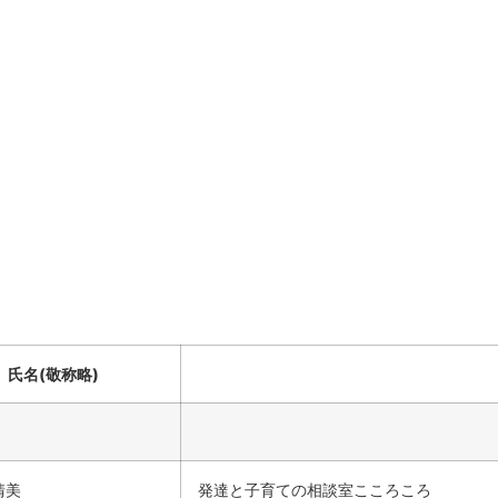
氏名(敬称略)
清美
発達と子育ての相談室こころころ