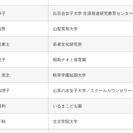
淳子
白百合女子大学 生涯発達研究教育センター
信男
山梨英和大学
美東士
若者文化研究所
恵子
昭島ナオミ保育園
 崇文
秋草学園短期大学
由理子
お茶の水女子大学／スクールカウンセラー
勝利
いるまこども園
千秋
文京学院大学