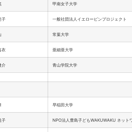
篤
甲南女子大学
範子
一般社団法人イエローピンプロジェクト
山
常葉大学
真衣
亜細亜大学
健介
青山学院大学
肇
早稲田大学
悦子
NPO法人豊島子どもWAKUWAKU ネット