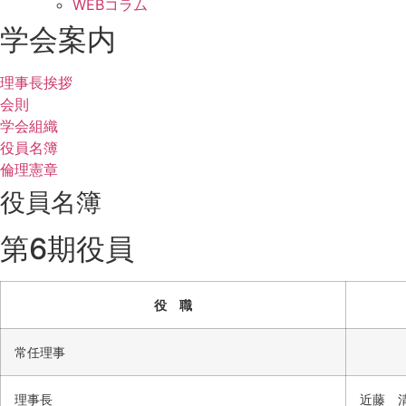
WEBコラム
学会案内
理事長挨拶
会則
学会組織
役員名簿
倫理憲章
役員名簿
第6期役員
役 職
常任理事
理事長
近藤 