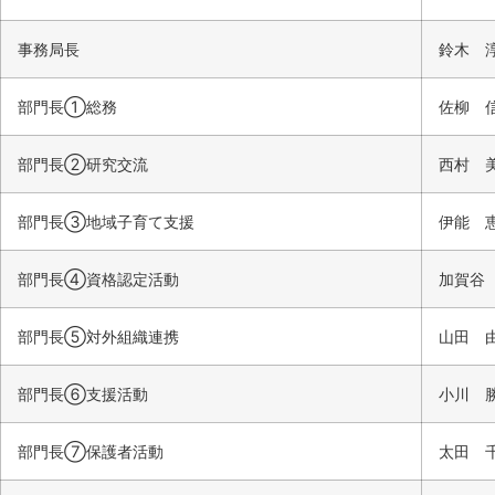
事務局長
鈴木 
部門長①総務
佐柳 
部門長②研究交流
西村 
部門長③地域子育て支援
伊能 
部門長④資格認定活動
加賀谷
部門長⑤対外組織連携
山田 
部門長⑥支援活動
小川 
部門長⑦保護者活動
太田 