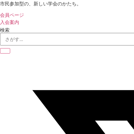
コ
市民参加型の、新しい学会のかたち。
ン
会員ページ
テ
入会案内
ン
検索
ツ
に
ス
キ
ッ
プ