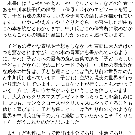
本書には「いやいやえん」や「ぐりとぐら」などの作者で
ある中川李枝子氏の保育士（保母）時代のエピソードを通し
て、子ども達の素晴らしい力や子育ての楽しさが描かれてい
ます。「いやいやえん」や「ぐりとぐら」が誕生した理由も
この本を読むとわかります。中川氏はこの保育所に勤めなか
ったらこれらの物語は誕生しなかったとも述べています。
子どもの豊かな表現や予想もしなかった言動に大人達はい
つも驚かされますが、この本の冒頭にも書かれているよう
に、それは子どもへの最高の褒め言葉である「子どもらしい
子ども」だからこそのエピソードであり、中川氏の表現豊か
な絵本の世界は、子ども達にとっては当たり前の世界なのだ
と中川氏は述べています。子どもは空想と現実の世界を行っ
たり来たりしています。月にロケットが行くこともわかって
いる一方で、月にウサギがいるということも信じています
し、大人からクリスマスプレゼントをもらうことを楽しみに
しつつも、サンタクロースがクリスマスにやってくることも
信じて喜びます。子ども達にとっては当たり前のそのような
世界を中川氏は毎日のように経験していたからこそ「ぐりと
ぐら」がうまれたのだと思いました。
また子ども達にとって遊びは本分であり、生活であり、そ