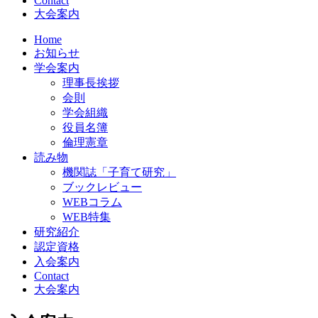
Contact
大会案内
Home
お知らせ
学会案内
理事長挨拶
会則
学会組織
役員名簿
倫理憲章
読み物
機関誌「子育て研究」
ブックレビュー
WEBコラム
WEB特集
研究紹介
認定資格
入会案内
Contact
大会案内