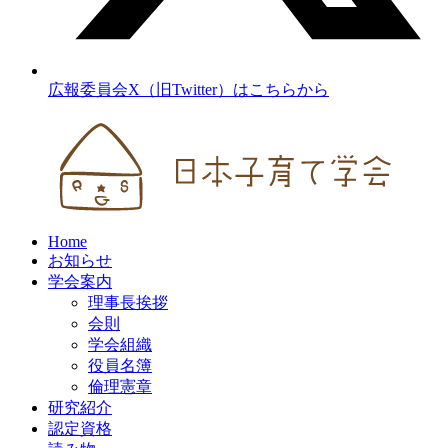
広報委員会X（旧Twitter）はこちらから
Home
お知らせ
学会案内
理事長挨拶
会則
学会組織
役員名簿
倫理憲章
研究紹介
認定資格