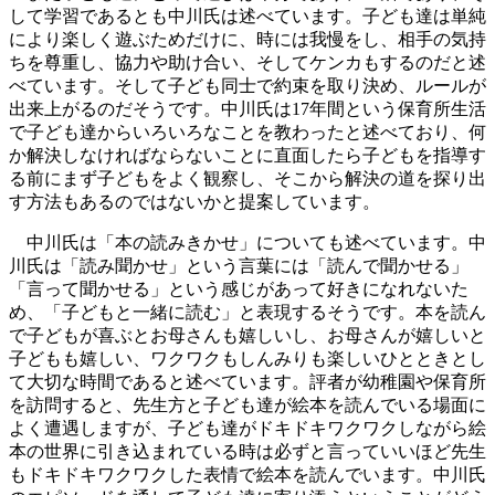
して学習であるとも中川氏は述べています。子ども達は単純
により楽しく遊ぶためだけに、時には我慢をし、相手の気持
ちを尊重し、協力や助け合い、そしてケンカもするのだと述
べています。そして子ども同士で約束を取り決め、ルールが
出来上がるのだそうです。中川氏は17年間という保育所生活
で子ども達からいろいろなことを教わったと述べており、何
か解決しなければならないことに直面したら子どもを指導す
る前にまず子どもをよく観察し、そこから解決の道を探り出
す方法もあるのではないかと提案しています。
中川氏は「本の読みきかせ」についても述べています。中
川氏は「読み聞かせ」という言葉には「読んで聞かせる」
「言って聞かせる」という感じがあって好きになれないた
め、「子どもと一緒に読む」と表現するそうです。本を読ん
で子どもが喜ぶとお母さんも嬉しいし、お母さんが嬉しいと
子どもも嬉しい、ワクワクもしんみりも楽しいひとときとし
て大切な時間であると述べています。評者が幼稚園や保育所
を訪問すると、先生方と子ども達が絵本を読んでいる場面に
よく遭遇しますが、子ども達がドキドキワクワクしながら絵
本の世界に引き込まれている時は必ずと言っていいほど先生
もドキドキワクワクした表情で絵本を読んでいます。中川氏