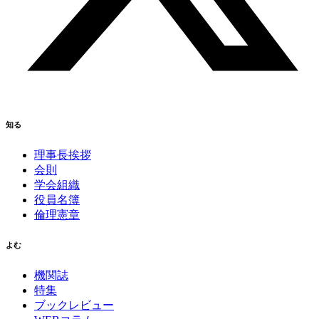
知る
理事長挨拶
会則
学会組織
役員名簿
倫理憲章
よむ
機関誌
特集
ブックレビュー