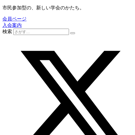
コ
市民参加型の、新しい学会のかたち。
ン
会員ページ
テ
入会案内
ン
検索
ツ
に
ス
キ
ッ
プ