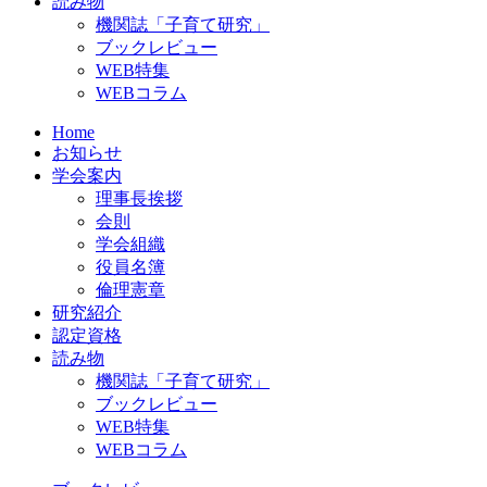
読み物
機関誌「子育て研究」
ブックレビュー
WEB特集
WEBコラム
Home
お知らせ
学会案内
理事長挨拶
会則
学会組織
役員名簿
倫理憲章
研究紹介
認定資格
読み物
機関誌「子育て研究」
ブックレビュー
WEB特集
WEBコラム