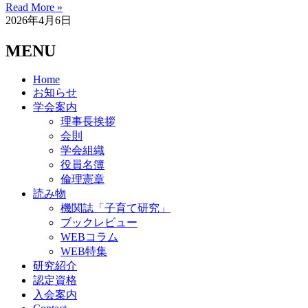
Read More »
2026年4月6日
MENU
Home
お知らせ
学会案内
理事長挨拶
会則
学会組織
役員名簿
倫理憲章
読み物
機関誌「子育て研究」
ブックレビュー
WEBコラム
WEB特集
研究紹介
認定資格
入会案内