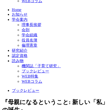
WEBコラム
Home
お知らせ
学会案内
理事長挨拶
会則
学会組織
役員名簿
倫理憲章
研究紹介
認定資格
読み物
機関誌「子育て研究」
ブックレビュー
WEB特集
WEBコラム
ブックレビュー
『母親になるということ: 新しい「私」
の誕生』