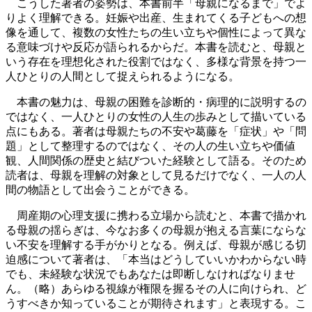
こうした著者の姿勢は、本書前半「母親になるまで」でよ
りよく理解できる。妊娠や出産、生まれてくる子どもへの想
像を通して、複数の女性たちの生い立ちや個性によって異な
る意味づけや反応が語られるからだ。本書を読むと、母親と
いう存在を理想化された役割ではなく、多様な背景を持つ一
人ひとりの人間として捉えられるようになる。
本書の魅力は、母親の困難を診断的・病理的に説明するの
ではなく、一人ひとりの女性の人生の歩みとして描いている
点にもある。著者は母親たちの不安や葛藤を「症状」や「問
題」として整理するのではなく、その人の生い立ちや価値
観、人間関係の歴史と結びついた経験として語る。そのため
読者は、母親を理解の対象として見るだけでなく、一人の人
間の物語として出会うことができる。
周産期の心理支援に携わる立場から読むと、本書で描かれ
る母親の揺らぎは、今なお多くの母親が抱える言葉にならな
い不安を理解する手がかりとなる。例えば、母親が感じる切
迫感について著者は、「本当はどうしていいかわからない時
でも、未経験な状況でもあなたは即断しなければなりませ
ん。（略）あらゆる視線が権限を握るその人に向けられ、ど
うすべきか知っていることが期待されます」と表現する。こ