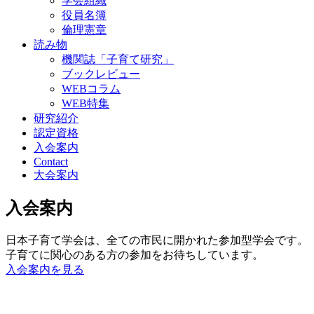
学会組織
役員名簿
倫理憲章
読み物
機関誌「子育て研究」
ブックレビュー
WEBコラム
WEB特集
研究紹介
認定資格
入会案内
Contact
大会案内
入会案内
日本子育て学会は、全ての市民に開かれた参加型学会です。
子育てに関心のある方の参加をお待ちしています。
入会案内を見る