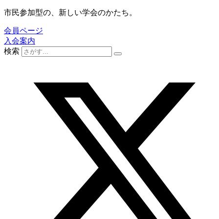
コ
市民参加型の、新しい学会のかたち。
ン
会員ページ
テ
入会案内
ン
検索
ツ
に
ス
キ
ッ
プ