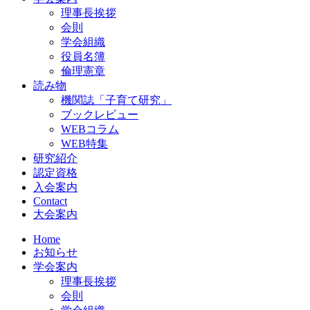
理事長挨拶
会則
学会組織
役員名簿
倫理憲章
読み物
機関誌「子育て研究」
ブックレビュー
WEBコラム
WEB特集
研究紹介
認定資格
入会案内
Contact
大会案内
Home
お知らせ
学会案内
理事長挨拶
会則