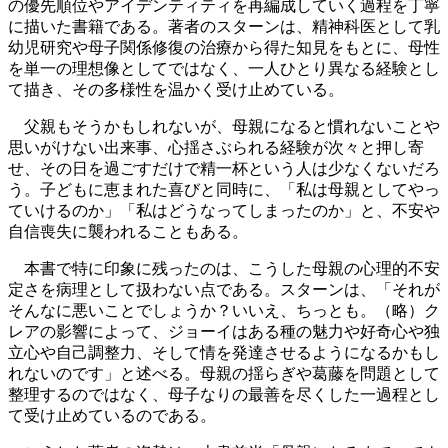
の優先順位やアイデンティティを再編成していく過程を丁寧
に描いた書籍である。著者のスターンは、精神科医として乳
幼児研究や母子関係修復の治療から得た知見をもとに、母性
を単一の理想像としてではなく、一人ひとり異なる経験とし
て描き、その多様性を温かく受け止めている。
父親もそうかもしれないが、母親になると慣れないことや
思いがけない出来事、心揺さぶられる経験が次々と押し寄
せ、その日を過ごすだけで精一杯という人は少なくないだろ
う。子どもに恵まれた喜びと同時に、「私は母親としてやっ
ていけるのか」「私はどうなってしまったのか」と、不安や
自信喪失に襲われることもある。
本書で特に印象に残ったのは、こうした母親の心理的不安
定さを病理として扱わない点である。スターンは、「それが
そんなに悪いことでしょうか？いいえ、ちっとも。（略）ク
レアの影響によって、ジョーイはある種の魅力や好奇心や独
立心や自己調整力、そして情を発達させるようになるかもし
れないのです」と述べる。母親の揺らぎや葛藤を問題として
整理するのではなく、母子なりの最善を尽くした一過程とし
て受け止めているのである。