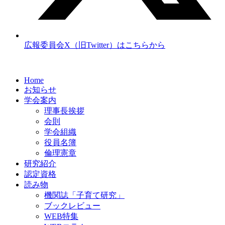
広報委員会X（旧Twitter）はこちらから
Home
お知らせ
学会案内
理事長挨拶
会則
学会組織
役員名簿
倫理憲章
研究紹介
認定資格
読み物
機関誌「子育て研究」
ブックレビュー
WEB特集